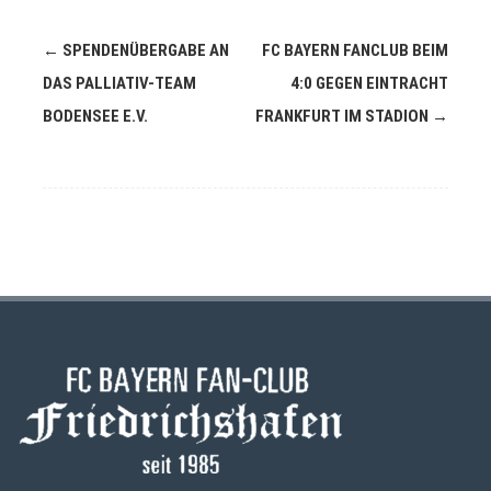
Navigation
←
SPENDENÜBERGABE AN
FC BAYERN FANCLUB BEIM
(Beiträge)
DAS PALLIATIV-TEAM
4:0 GEGEN EINTRACHT
BODENSEE E.V.
FRANKFURT IM STADION
→