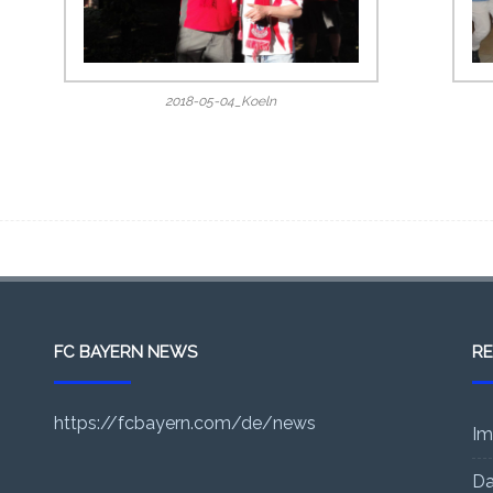
2018-05-04_Koeln
FC BAYERN NEWS
RE
https://fcbayern.com/de/news
Im
Da